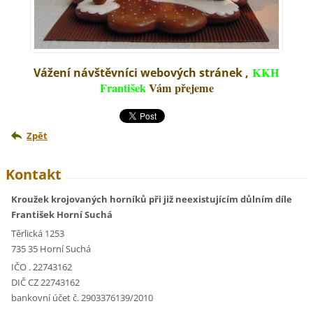
KKH
Vážení návštěvníci webových stránek ,
František
Vám přejeme
Zpět
Kontakt
Kroužek krojovaných horníků při již neexistujícím důlním díle
František Horní Suchá
Těrlická 1253
735 35 Horní Suchá
IČO . 22743162
DIČ CZ 22743162
bankovní účet č. 2903376139/2010