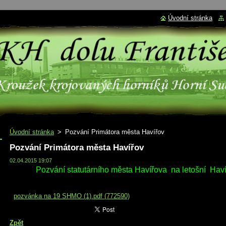
Úvodní stránka
Úvodní stránka
>
Pozvání Primátora města Havířov
Pozvání Primátora města Havířov
02.04.2015 19:07
Pozvání statutárního města Havířova na letošní Ha
pozvánka na 19 SHMO (1).pdf (772590)
Zpět