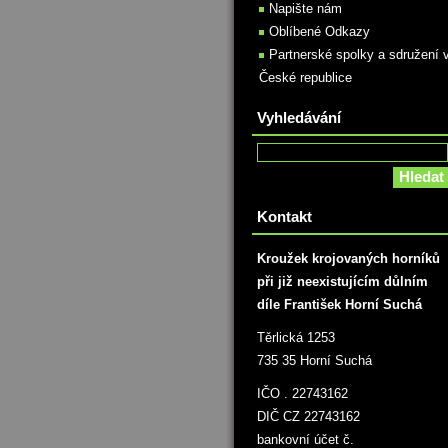
Napište nám
Oblíbené Odkazy
Partnerské spolky a sdružení 
České republice
Vyhledávání
Kontakt
Kroužek krojovaných horníků
při již neexistujícím důlním
díle František Horní Suchá
Těrlická 1253
735 35 Horní Suchá
IČO . 22743162
DIČ CZ 22743162
bankovní účet č.