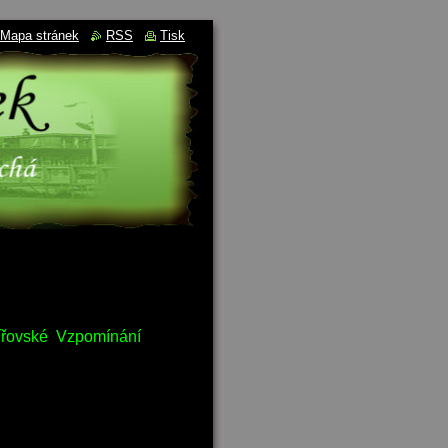
Mapa stránek
RSS
Tisk
vířovské Vzpomínání