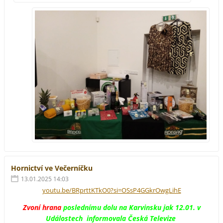
Hornictví ve Večerníčku
13.01.2025 14:03
youtu.be/BRprttKTkO0?si=OSsP4GGkrOwgLihE
Zvoní hrana
poslednímu dolu na Karvinsku jak 12.01. v
Událostech informovala Česká Televize