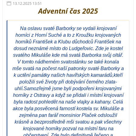
13.12.2025 13:51
Adventní čas 2025
Na oslavu svaté Barborky se vydali krojovaní
horníci z Horní Suché a to z Kroužku krojovaných
horníků František a Klubu důchodců František na
dosud neznámé místo do Ludgeřovic. Zde je kostel
svatého Mikuláše kde má svatá Barborka svůj oltář.
V tomto nádherném svatostánku se také konala
mše svatá na počest naší patronky svaté Barborky a
k uctění památky našich havířských kamarádů,kteří
položili své životy při dobývání černého zlata-
uhlí.Samozřejmě jsme byli podpořeni krojovanými
horníky z Ostravy a když se přidali i místní krojovaní
byla radost pohledět na naše vlajky a kahany. Celá
akce byla posvěcená farností kostela sv. Mikuláše a
zejména pan farář monsinior Plaček odsloužil
krásně a bezprostředně mši svatou a pak všechny
krojované horníky pozval na místní faru na
občerstvení. Zde bylo definitivně řečeno a