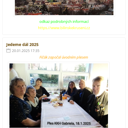
odkaz podrobných informací
https.//www.bilinskekruseni,cz
Jedeme dál 2025
20.01.2025 17:35
Fičák započal úvodním plesem