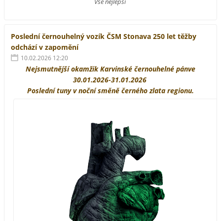
Vše nejlepší
Poslední černouhelný vozík ČSM Stonava 250 let těžby
odchází v zapomění
10.02.2026 12:20
Nejsmutnější okamžik Karvinské černouhelné pánve
30.01.2026-31.01.2026
Poslední tuny v noční směně černého zlata regionu.