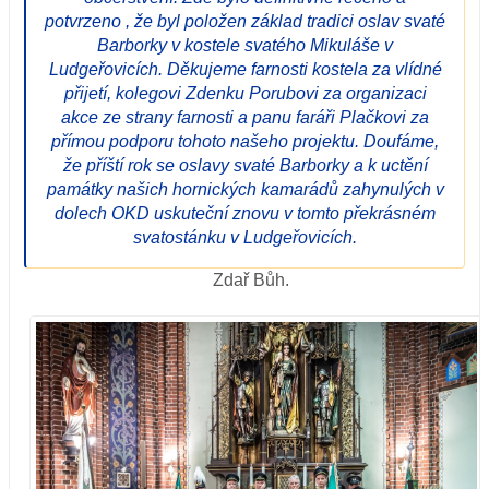
potvrzeno , že byl položen základ tradici oslav svaté
Barborky v kostele svatého Mikuláše v
Ludgeřovicích. Děkujeme farnosti kostela za vlídné
přijetí, kolegovi Zdenku Porubovi za organizaci
akce ze strany farnosti a panu faráři Plačkovi za
přímou podporu tohoto našeho projektu. Doufáme,
že příští rok se oslavy svaté Barborky a k uctění
památky našich hornických kamarádů zahynulých v
dolech OKD uskuteční znovu v tomto překrásném
svatostánku v Ludgeřovicích.
Zdař Bůh.