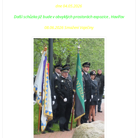
dne 04.05.2026
Další schůzka již bude v obvyklých prostorách expozice , Havířov
08.06.2026 Smažení Vaječiny